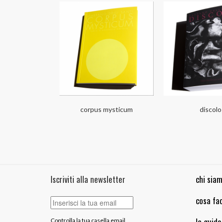
corpus mysticum
discolo
Iscriviti alla newsletter
chi sia
cosa fa
la guid
Controlla la tua casella email