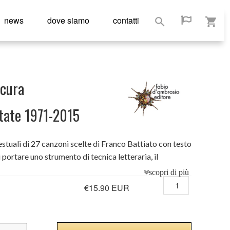
news
dove siamo
contatti
 cura
tate 1971-2015
 testuali di 27 canzoni scelte di Franco Battiato con testo
 portare uno strumento di tecnica letteraria, il
anzone d'autore e vuole sottolineare l'appartenenza di
e dell'arte che prosegue le tensioni più alte e più
€15.90 EUR
 artistiche novecentesche.