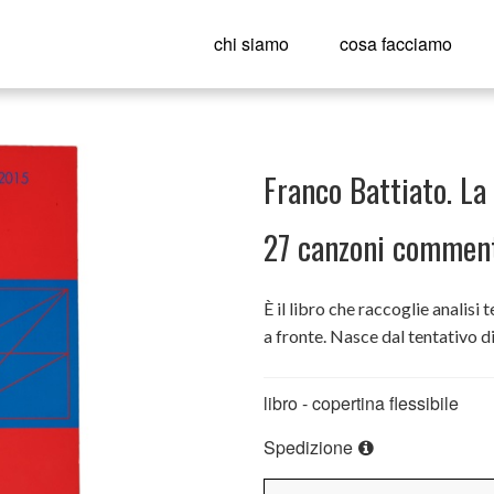
chi siamo
cosa facciamo
Franco Battiato. La
27 canzoni commen
È il libro che raccoglie analisi
a fronte. Nasce dal tentativo di
commento e la parafrasi, alla c
Franco Battiato a una concezion
libro - copertina flessibile
significative delle avanguardie
Spedizione