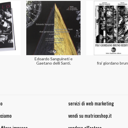
Edoardo Sanguineti e
Gaetano delli Santi.
fra' giordano bru
mo
servizi di web marketing
cciamo
vendi su matriceshop.it
a #fare impresa
vendere all'estero